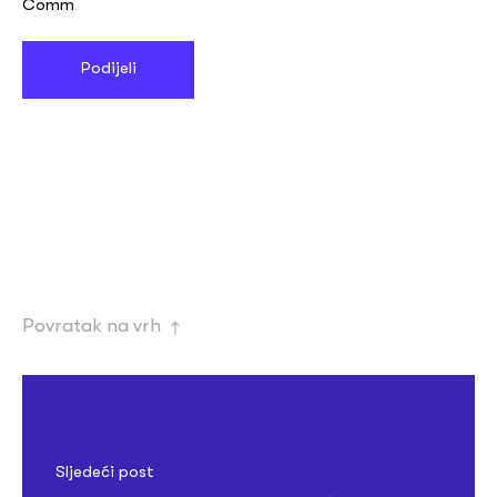
Comm
Povratak na vrh
→
Sljedeći post