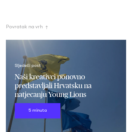
Povratak na vrh
→
Sljedeći post
Naši kreativci ponovno
predstavljali Hrvatsku na
natjecanju Young Lions